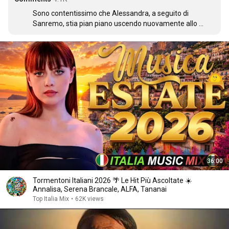
Sono contentissimo che Alessandra, a seguito di 
Sanremo, stia pian piano uscendo nuovamente allo 
scoperto dopo tutte le critiche che ha subito❤
36:00
Tormentoni Italiani 2026 🌴 Le Hit Più Ascoltate ☀️
Annalisa, Serena Brancale, ALFA, Tananai
Top Italia Mix
•
62K views