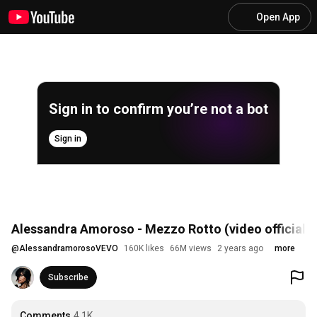
Open App
Sign in to confirm you’re not a bot
Sign in
Alessandra Amoroso - Mezzo Rotto (video official)
@
AlessandramorosoVEVO
160K likes
66M views
2 years ago
more
Subscribe
Comments
4.1K